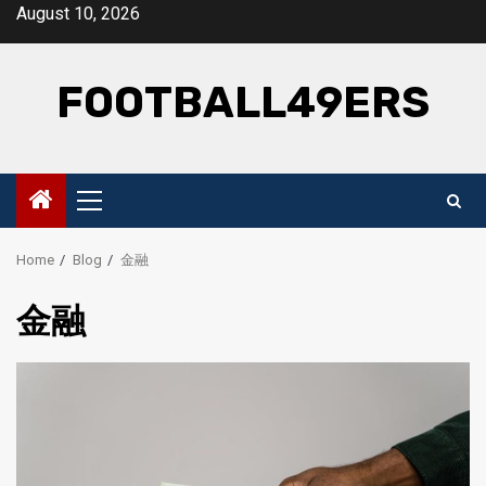
Skip
August 10, 2026
to
content
FOOTBALL49ERS
Primary
Menu
Home
Blog
金融
金融