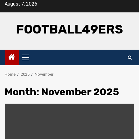
Skip
August 7, 2026
to
content
FOOTBALL49ERS
Primary
Menu
Home
2025
November
Month:
November 2025