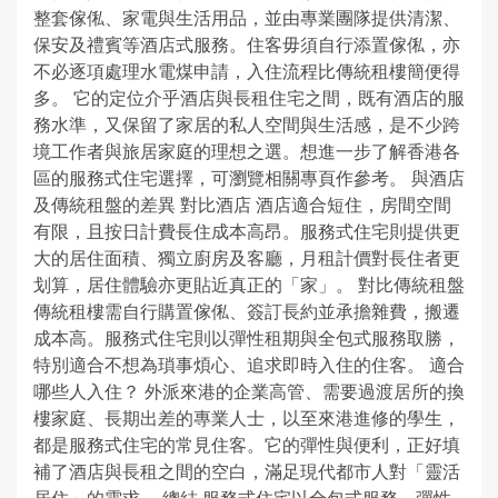
整套傢俬、家電與生活用品，並由專業團隊提供清潔、
保安及禮賓等酒店式服務。住客毋須自行添置傢俬，亦
不必逐項處理水電煤申請，入住流程比傳統租樓簡便得
多。 它的定位介乎酒店與長租住宅之間，既有酒店的服
務水準，又保留了家居的私人空間與生活感，是不少跨
境工作者與旅居家庭的理想之選。想進一步了解香港各
區的服務式住宅選擇，可瀏覽相關專頁作參考。 與酒店
及傳統租盤的差異 對比酒店 酒店適合短住，房間空間
有限，且按日計費長住成本高昂。服務式住宅則提供更
大的居住面積、獨立廚房及客廳，月租計價對長住者更
划算，居住體驗亦更貼近真正的「家」。 對比傳統租盤
傳統租樓需自行購置傢俬、簽訂長約並承擔雜費，搬遷
成本高。服務式住宅則以彈性租期與全包式服務取勝，
特別適合不想為瑣事煩心、追求即時入住的住客。 適合
哪些人入住？ 外派來港的企業高管、需要過渡居所的換
樓家庭、長期出差的專業人士，以至來港進修的學生，
都是服務式住宅的常見住客。它的彈性與便利，正好填
補了酒店與長租之間的空白，滿足現代都市人對「靈活