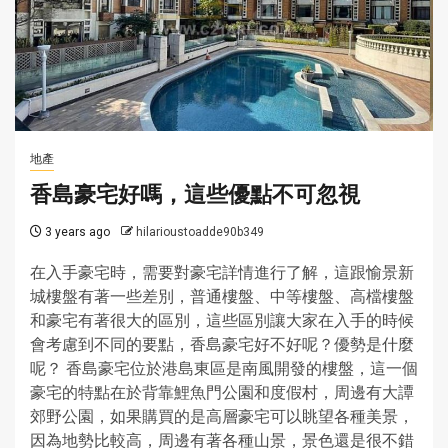
地產
香島豪宅好嗎，這些優點不可忽視
3 years ago
hilarioustoadde90b349
在入手豪宅時，需要對豪宅詳情進行了解，這跟愉景新
城樓盤有著一些差別，普通樓盤、中等樓盤、高檔樓盤
和豪宅有著很大的區別，這些區別讓大家在入手的時候
會考慮到不同的要點，香島豪宅好不好呢？優勢是什麼
呢？ 香島豪宅位於港島東區是南風開發的樓盤，這一個
豪宅的特點在於背靠鯉魚門公園和度假村，周邊有大譚
郊野公園，如果購買的是高層豪宅可以眺望各種美景，
因為地勢比較高，周邊有著各種山景，景色還是很不錯