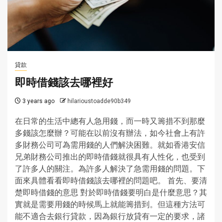
貸款
即時借錢該去哪裡好
3 years ago
hilarioustoadde90b349
在日常的生活中總有人急用錢，而一時又籌措不到那麼
多錢該怎麼辦？可能在以前沒有辦法，如今社會上有許
多財務公司可為需用錢的人們解決困難。就如香港安信
兄弟財務公司推出的即時借錢就很具有人性化，也受到
了許多人的關注。為許多人解決了急需用錢的問題。下
面來具體看看即時借錢該去哪裡的問題吧。 首先、要清
楚即時借錢的意思 對於即時借錢要明白是什麼意思？其
實就是需要用錢的時候馬上就能籌措到。但這種方法可
能不適合去銀行貸款，因為銀行放貸有一定的要求，諸