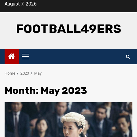
Skip
August 7, 2026
to
content
FOOTBALL49ERS
Primary
Menu
Home
2023
May
Month:
May 2023