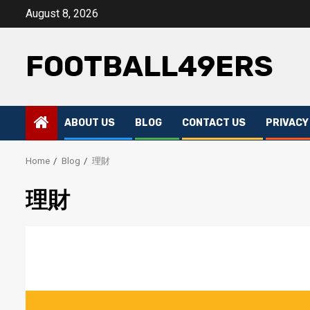
Skip
August 8, 2026
to
content
FOOTBALL49ERS
ABOUT US
BLOG
CONTACT US
PRIVACY
Home
Blog
理財
理財