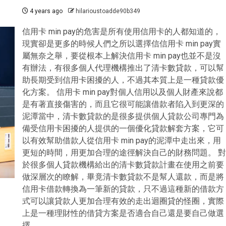
4 years ago
hilarioustoadde90b349
信用卡 min pay的危害是所有使用信用卡的人都知道的，
現實卻是更多的時候人們之所以選擇信信用卡 min pay實
屬無奈之舉，要從根本上解決信用卡 min pay也並不是沒
有辦法，有很多個人代理機構推出了清卡數貸款，可以幫
助長期受到信用卡困擾的人，不過其本質上是一種貸款優
化方案。 信用卡 min pay對個人信用以及個人財產來說都
是有著直接傷害的，而且它很可能讓借款者陷入到更深的
泥潭當中，清卡數貸款的是很多提供個人貸款公司專門為
備受信用卡困擾的人提供的一個優化貸款解套方案，它可
以有效幫助借款人從信用卡 min pay的泥潭中走出來，用
更短的時間，用更加合理的途徑解決自己的財務問題。 對
於很多個人貸款機構給出的清卡數貸款計畫在使用之前要
做深層次的瞭解，畢竟清卡數貸款不是幫人還款，而是將
信用卡借款轉換為一筆新的貸款，只不過這種新的借款方
式可以讓貸款人更加合理有效的走出迴圈貸的怪圈，實際
上是一種理財性的借貸方案是否適合自己還是要自己做選
擇。