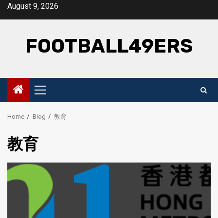
Skip
August 9, 2026
to
content
FOOTBALL49ERS
Primary
Menu
Home
Blog
教育
教育