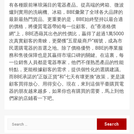
有各種眼前琳琅滿目的電器產品。從高端的烤箱、微波
爐到實用的洗碗機、冰箱，BBE彙聚了全球各大品牌的
最新最熱門貨品。更重要的是，BBE始終堅持以最合適
的價格，將優質電器帶給每一位顧客。在“香港格價
網”上，BBE憑藉其出色的性價比，贏得了超過1萬5000
次真實顧客的青睞，更榮獲“五星級商戶”稱號，成為市
民選購電器的首選之地。除了價格優勢，BBE的專業服
務和售後保障也是其贏得市場口碑的關鍵。在這裏，每
一位銷售人員都是電器專家，他們不僅熟悉產品的性能
特點，更能根據顧客的需求，提供個性化的選購建議。
而BBE承諾的“正版正貨”和“七天有壞更換”政策，更是讓
顧客買得放心、用得安心。現在，來到這個平臺購買電
器的朋友越來越多，如果你也有購買的需要，馬上到他
們家的店鋪看一下吧。
Search
for: