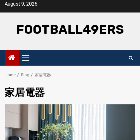
Skip
August 9, 2026
to
content
FOOTBALL49ERS
Primary
Menu
Home
Blog
家居電器
家居電器