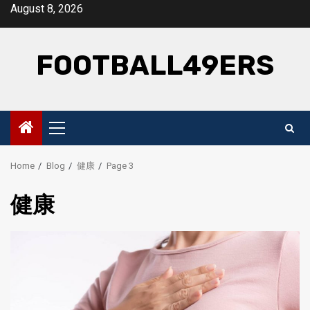
Skip
August 8, 2026
to
content
FOOTBALL49ERS
Primary
Menu
Home
Blog
健康
Page 3
健康