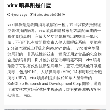
virx 噴鼻劑是什麼
4 years ago
hilarioustoadde90b349
virx 噴鼻劑是殺菌消毒噴霧的一種，它可以有效抵禦經
空氣傳播的病毒。virx 噴鼻劑是獨家配方調配而成的一
氧化氮噴鼻劑，它最大的功能是釋放出的微量一氧化
氮，不僅可以有效阻擋病毒入侵人體呼吸系統，更能在
2 分鐘內殺滅上呼吸道內99.9%* 病毒。 virx 噴鼻劑屬
於局部的，非系統性的並由一種廣泛用於食品的化合物
合成的噴鼻劑，與其他的殺菌消毒噴霧不同，virx 噴鼻
劑除了可以有效對抗新型病毒外，更可抵禦其他呼吸道
病毒，包括H1N1、人類鼻病毒 (HRV)-14 和呼吸道合胞
病毒 (RSV)。virx 噴鼻劑是由位於加拿大溫哥華的
SaNOtize Research and Development Corp.開發，通過
了獨立樣本實驗室試驗中獲認證，能有效殺滅99.9% 冠
狀病毒。 virx...