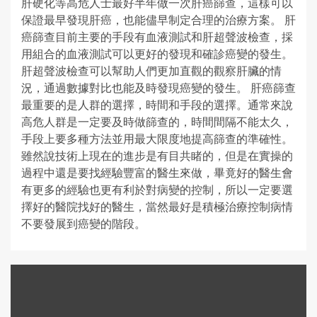
肝硬化等高危人士最好半年做一次肝癌篩查，這樣可以
保證最早發現肝癌，也能儘早制定合理的治療方案。 肝
癌篩查目前主要的手段有血液測試和肝超聲波檢查，採
用組合的血液測試可以更好的發現和確診癌變的發生。
肝超聲波檢查可以幫助人們更加直觀的觀察肝臟的情
況，通過數據對比也能及時發現癌變的發生。 肝癌篩查
最重要的是人群的選擇，時間和手段的選擇。通常來說
高危人群是一定要及時做篩查的，時間間隔不能太久，
手段上要多種方法並用最大限度地提高篩查的準確性。
雖然說技術上現在的進步是有目共睹的，但是在實操的
過程中還是要找經驗豐富的醫生來做，畢竟好的醫生會
有更多的經驗也更有利於對病變的控制，所以一定要選
擇好的醫院找好的醫生，當然最好是積極治療控制病情
不要發展到癌變的階段。