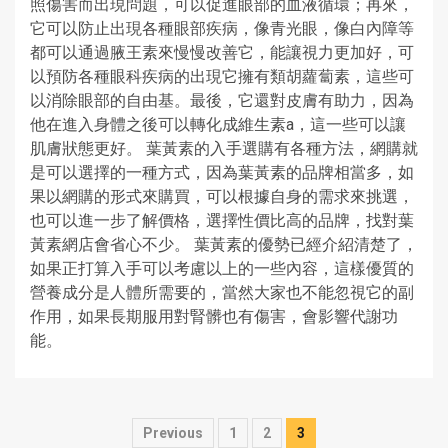
照傷害而出現問題，可以促進眼部的血液循環；再來，
它可以防止出現各種眼部疾病，像青光眼，像白內障等
都可以通過腋王素來慢慢改善它，能讓視力更加好，可
以預防各種眼科疾病的出現它擁有類胡蘿蔔素，這些可
以消除眼部的自由基。最後，它還對皮膚有助力，因為
他在進入身體之後可以轉化成維生素a，這一些可以讓
肌膚狀態更好。 葉黃素的入手選購有各種方法，網購就
是可以選擇的一種方式，因為葉黃素的品牌相當多，如
果以網購的形式來購買，可以根據自身的需求來挑選，
也可以進一步了解價格，選擇性價比高的品牌，找對葉
黃素網店會省心不少。 葉黃素的優勢已經介紹清楚了，
如果正打算入手可以考慮以上的一些內容，這樣優質的
營養成分是人體所需要的，當然大家也不能忽視它的副
作用，如果長期服用對腎髒也有傷害，會影響代謝功
能。
Posts
Previous
1
2
3