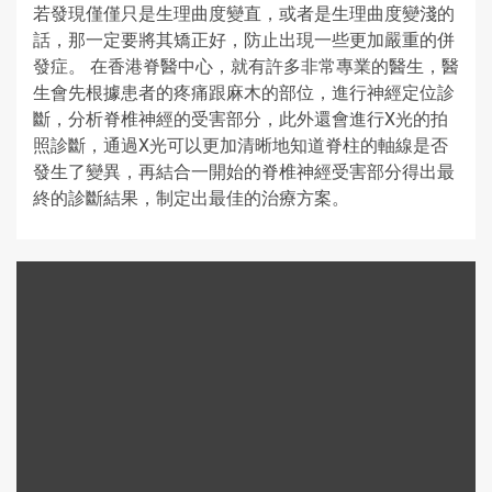
若發現僅僅只是生理曲度變直，或者是生理曲度變淺的
話，那一定要將其矯正好，防止出現一些更加嚴重的併
發症。 在香港脊醫中心，就有許多非常專業的醫生，醫
生會先根據患者的疼痛跟麻木的部位，進行神經定位診
斷，分析脊椎神經的受害部分，此外還會進行X光的拍
照診斷，通過X光可以更加清晰地知道脊柱的軸線是否
發生了變異，再結合一開始的脊椎神經受害部分得出最
終的診斷結果，制定出最佳的治療方案。