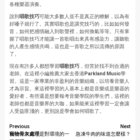
各種樂器演奏。
說到
唱歌技巧
可能大多數人並不是真正的瞭解，以為有
好嗓子就行了。其實唱歌也是講究技巧的，比如如何發
音，如何把感情融入到歌聲裡，如何換氣等等。只有掌
握了唱歌技巧才能讓一首歌唱出來具有感染力，讓聽歌
的人產生感情共鳴，這也是一首歌之所以流傳的原因
了。
現在有許多人都想學習
唱歌技巧
，但苦於找不到合適的
老師。在這裡小編推薦大家去香港
Parkland Music
學
習。這是一家專業的非盈利的音樂組織，以培養音樂人
才為宗旨。來這裡學習的人基本上都是音樂或是樂器的
愛好者，有些還是想要報考音樂學院的學生們，這裡的
老師也都是音樂界的大咖，如果能來這裡學習一定會讓
人受益匪淺的，更別說是學會如何唱歌了。
Continue
Previous
Next
寵物骨灰處理
是對環境的一
急凍牛肉的味道怎麼樣？
Reading