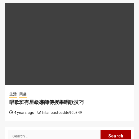
生活
興趣
唱歌班有星級導師傳授學唱歌技巧
4 years ago
hilarioustoadde90b349
Search