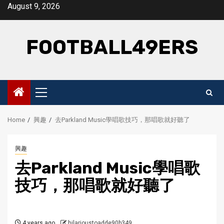
Skip
August 9, 2026
to
content
FOOTBALL49ERS
Primary
Menu
Home
興趣
去Parkland Music學唱歌技巧，那唱歌就好聽了
興趣
去
Parkland Music
學
唱歌
技巧
，那唱歌就好聽了
4 years ago
hilarioustoadde90b349