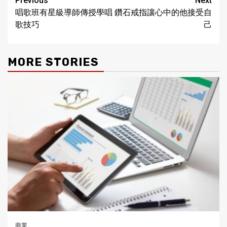
Continue
Previous
Next
唱歌班有星級導師傳授學唱
鑽石戒指讓心中的他接受自
Reading
歌技巧
己
MORE STORIES
商業