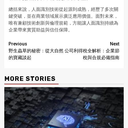
總括來說，人面識別技術從起源到成熟，經歷了多次關
鍵突破，並在商業領域展示廣泛應用價值。面對未來，
唯有兼顧技術創新與倫理規範，方能讓人面識別持續為
企業帶來實質助益與信任保障。
Continue
Previous
Next
野生蟲草的秘密：從大自然
公司利得稅全解析：企業節
Reading
的寶藏談起
稅與合規必備指南
MORE STORIES