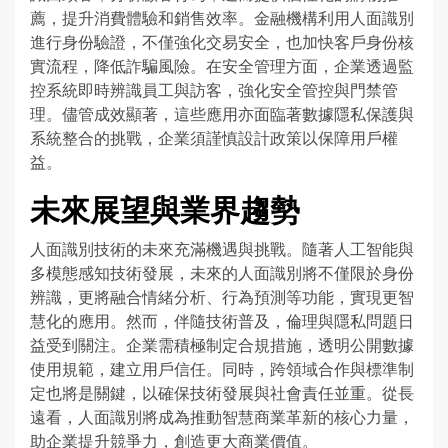
薦，提升消費體驗和銷售效率。金融機構利用人面識別
進行身份驗證，不僅強化交易安全，也加快客戶身份核
實流程，降低詐騙風險。在安全管理方面，企業透過監
控系統即時辨識員工與訪客，強化安全管控與門禁管
理。儘管成效顯著，這些應用亦面臨著數據隱私保護與
系統整合的挑戰，企業須謹慎設計政策以保障用戶權
益。
未來展望與業界趨勢
人面識別技術的未來充滿機遇與挑戰。隨著人工智能與
多模態感知技術發展，未來的人面識別將不僅限於身份
辨識，更將融合情緒分析、行為預測等功能，實現更智
慧化的應用。然而，伴隨技術普及，倫理與隱私問題日
益受到關注。企業需積極制定合規措施，透明公開數據
使用規範，建立用戶信任。同時，跨領域合作與標準制
定也將是關鍵，以確保技術發展與社會責任並重。從長
遠看，人面識別將成為推動智慧商業革新的核心力量，
助企業提升競爭力，創造更大商業價值。