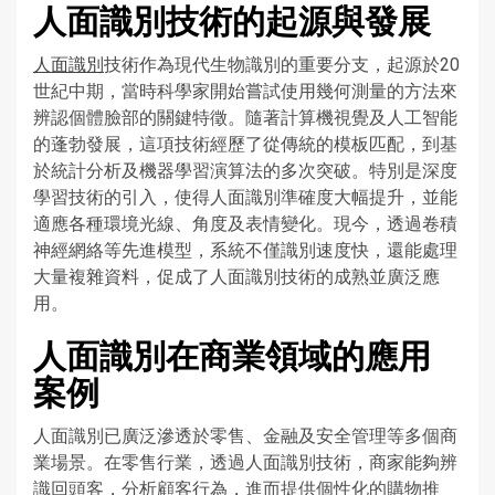
人面識別技術的起源與發展
人面識別
技術作為現代生物識別的重要分支，起源於20
世紀中期，當時科學家開始嘗試使用幾何測量的方法來
辨認個體臉部的關鍵特徵。隨著計算機視覺及人工智能
的蓬勃發展，這項技術經歷了從傳統的模板匹配，到基
於統計分析及機器學習演算法的多次突破。特別是深度
學習技術的引入，使得人面識別準確度大幅提升，並能
適應各種環境光線、角度及表情變化。現今，透過卷積
神經網絡等先進模型，系統不僅識別速度快，還能處理
大量複雜資料，促成了人面識別技術的成熟並廣泛應
用。
人面識別在商業領域的應用
案例
人面識別已廣泛滲透於零售、金融及安全管理等多個商
業場景。在零售行業，透過人面識別技術，商家能夠辨
識回頭客，分析顧客行為，進而提供個性化的購物推