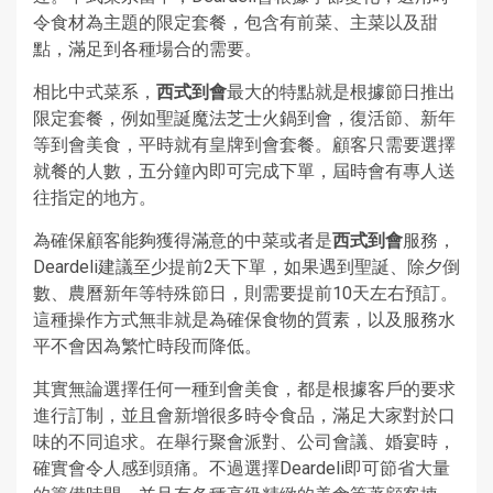
令食材為主題的限定套餐，包含有前菜、主菜以及甜
點，滿足到各種場合的需要。
相比中式菜系，
西式到會
最大的特點就是根據節日推出
限定套餐，例如聖誕魔法芝士火鍋到會，復活節、新年
等到會美食，平時就有皇牌到會套餐。顧客只需要選擇
就餐的人數，五分鐘內即可完成下單，屆時會有專人送
往指定的地方。
為確保顧客能夠獲得滿意的中菜或者是
西式到會
服務，
Deardeli建議至少提前2天下單，如果遇到聖誕、除夕倒
數、農曆新年等特殊節日，則需要提前10天左右預訂。
這種操作方式無非就是為確保食物的質素，以及服務水
平不會因為繁忙時段而降低。
其實無論選擇任何一種到會美食，都是根據客戶的要求
進行訂制，並且會新增很多時令食品，滿足大家對於口
味的不同追求。在舉行聚會派對、公司會議、婚宴時，
確實會令人感到頭痛。不過選擇Deardeli即可節省大量