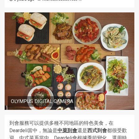
OLYMPUS DIGITAL CAMERA
到會服務可以提供多種不同地區的特色美食，在
Deardeli當中，無論是
中菜到會
還是
西式到會
都很受歡
迎。中式菜系當中，Deardeli會根據季節變化，選用時