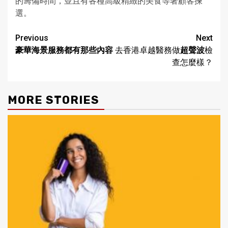
的籌備時間，並且有各種高級精緻的美食等著顧客揀
選。
Continue
Previous
Next
豪華海景服務都有那些內容
去香港卓越醫務做
超聲波
檢
Reading
查怎麼樣？
MORE STORIES